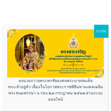
Skip
วิทยาลัยอาชีวศึกษาผดุงประชายะลา
MENU
to
content
CLOSE
ลงนามถวายพระพรชัยมงคลพระบาทสมเด็จ
พระเจ้าอยู่หัว เนื่องในโอกาสพระราชพิธีมหามงคลเฉลิม
พระชนมพรรษา ๖ รอบ ๒๘ กรกฎาคม ๒๕๖๗ ผ่านระบบ
ออนไลน์