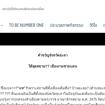
สถาบันที่มีทักษะคอมพิวเตอร์ยอดเยี่ยม
า
TO BE NUMBER ONE
ประมวลภาพกิจกรรม
วีดีโอ
คำขวัญจังหวัดยะลา
ใต้สุดสยาม?? เมืองงามชายแดน
 ซึ่งแปลว่า?
“แห”?
เพราะสถานที่ตั้งเมืองเดิมคือ? บ้านยะลอ? (ตำบลยะล
นี้?? ??? ดินแดนอันเป็นที่ตั้งของจังหวัดยะลาในปัจจุบันแต่เดิมจะเป็นท้
บปรุงการปกครองหัวเมืองตามพระราช อาณาจักรสยาม พ.ศ. 2475 จัดบร
ดเป็นผู้บริหาร? จังหวัดยะลาจึงเป็นจังหวัดหนึ่งของประเทศไทยสืบต่อม