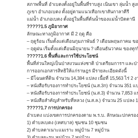
สภาพพื้นที่ อำเบตงตั้งอยู่ในพื้นที่ราบสูง เนินเขา ลุ่มน้ำ 
ภูเขา อำเภอเบตง ตั้งอยู่ตามแนวเทือกเขาสันกาลาคีรี
แม่น้ำ อำเภอเบตง ตั้งอยู่ในพื้นที่ต้นน้ำของแม่น้ำปัตตานี
?????1.5 ภูมิอากาศ
ลักษณะทางภูมิอากาศ มี 2 ฤดู คือ
– ฤดูร้อน เริ่มตั้งแต่เดือนกุมภาพันธ์ ? เดือนพฤษภาคม ขอ
– ฤดูฝน เริ่มตั้งแต่เดือนมิถุนายน ? เดือนธันวาคม ของทุก
?????1.6 พื้นที่และการใช้ประโยชน์
พื้นที่ส่วนใหญ่เป็นป่าสงวนแห่งชาติ ป่าเตรียมการฯ และป
การออกเอกสารสิทธิให้แก่ราษฎร มีรายละเอียดดังนี้
– มีโฉนดที่ดิน จำนวน 14,384 แปลง เนื้อที่ 15,563 ไร่ 2
– หนังสือรับรองการทำประโยชน์ (น.ส.3ก) จำนวน 351 แ
– หนังสือรับรองการทำประโยชน์ (น.ส.3) จำนวน 7,853 แป
– หนังสือสำคัญสำหรับที่หลวง (น.ส.ล.) จำนวน 25 แปลง 1
?????1.7 การปกครอง
อำเบตง แบ่งเขตการปกครองตาม พ.ร.บ. ลักษณะปกครองท้อ
1) ตำบลเบตง (เทศบาล) ชุมชน 10 ชุมชน
2) ตำบลตาเนาะแมเราะ หมู่บ้าน 7 หมู่บ้าน
3) ตำบลยะรม หมู่บ้าน 7 หมู่บ้าน