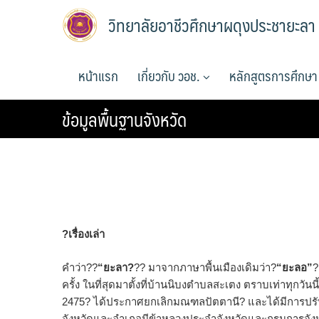
Skip
วิทยาลัยอาชีวศึกษาผดุงประชายะลา
to
content
หน้าแรก
เกี่ยวกับ วอช.
หลักสูตรการศึกษ
ข้อมูลพื้นฐานจังหวัด
?เรื่องเล่า
คำว่า??
“ยะลา?
?? มาจากภาษาพื้นเมืองเดิมว่า?
“ยะลอ”
?
ครั้ง ในที่สุดมาตั้งที่บ้านนิบงตำบลสะเตง ตราบเท่าทุกวัน
2475? ได้ประกาศยกเลิกมณฑลปัตตานี? และได้มีการปรั
จังหวัดและอำเภอมีข้าหลวงประจำจังหวัดและกรมการจังหวั