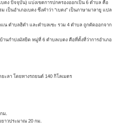
1 ตำบลเบตง ปัจจุบัน) แบ่งเขตการปกครองออกเป็น 6 ตำบล คือ
ม เป็นอำเภอเบตง ซึ่งคำว่า “เบตง” เป็นภาษามาลายู แปล
ลโกแน ตำบลฮิตำ และตำบลเซะ รวม 4 ตำบล ถูกตัดออกจาก
่บ้านกำปงมัสยิด หมู่ที่ 6 ตำบลเบตง คือที่ตั้งที่ว่าการอำเภอ
วัดยะลา โดยทางรถยนต์ 140 กิโลเมตร
 กม.
วามยาวประมาณ 20 กม.