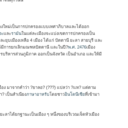
กครองใหม่เป็นการปกครองแบบเทศาภิบาลและได้ออก
งะ
และ
รามัน
ในแต่ละเมืองจะแบ่งเขตการปกครองเป็น
ุบเมืองเหลือ 4 เมือง ได้แก่ ปัตตานี ยะลา สายบุรี และ
้มีการยกเลิกมณฑลปัตตานี และในปี?
พ.ศ. 2476
เมือง
ริหารส่วนภูมิภาค ออกเป็นจังหวัด เป็นอำเภอ และให้มี
เมือง มาจากคำว่า ?ยาลอ? (
???
) แปลว่า ?แห? แต่ตาม
ลา? เป็นสำเนียง
ภาษาอาหรับ
โดยชาว
อินโดนีเซีย
ที่เข้ามา
ยะลาได้ยกฐานะเป็นเมือง ๆ หนึ่งของบริเวณเจ็ดหัวเมือง