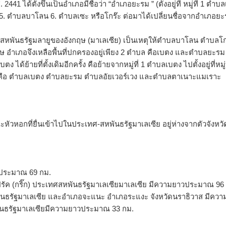
. 2441 ได้ตั้งขึ้นเป็นอำเภอมีชื่อว่า “อำเภอยะรม ” (ตั้งอยู่ที่ หมู่ที่ 
 ตำบลบาโลน 6. ตำบลเซะ หรือโกร๊ะ ต่อมาได้เปลี่ยนชื่อจากอำเภอยะร
บสหพันธรัฐมลายูของอังกฤษ (มาเลเซีย) เป็นเหตุให้ตำบลบาโลน ตำบ
 อำเภอจึงเหลือพื้นที่ปกครองอยู่เพียง 2 ตำบล คือเบตง และตำบลยะรม
ง ได้ย้ายที่ตั้งเดิมอีกครั้ง คือย้ายจากหมู่ที่ 1 ตำบลเบตง ไปตั้งอยู่ที่หมู
ล คือ ตำบลเบตง ตำบลยะรม ตำบลอัยเวอร์เวง และตำบลตาเนาะแมเราะ
หัวหอกที่ยื่นเข้าไปในประเทศ-สหพันธรัฐมาเลเซีย อยู่ห่างจากตัวจังห
วประมาณ 69 กม.
ลูเปรัค (กริ๊ก) ประเทศสหพันธรัฐมาเลเซียมาเลเซีย มีความยาวประมาณ 96
สหพันธรัฐมาเลเซีย และอำเภอจะแนะ อำเภอระแงะ จังหวัดนราธิวาส มีค
หพันธรัฐมาเลเซียมีความยาวประมาณ 33 กม.