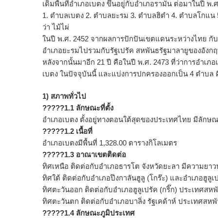
เดิมพื้นที่อำเภอเบตง ขึ้นอยู่กับอำเภอรามัน ต่อมาในปี พ.ศ
1. ตำบลเบตง 2. ตำบลยะรม 3. ตำบลฮิตำ 4. ตำบลโกแน 5.
ว่า ไม้ไผ่
ในปี พ.ศ. 2452 จากผลการปักปันเขตแดนระหว่างไทย กั
อำเภอยะรมไปรวมกับรัฐเปรัค สหพันธรัฐมาลายูของอังกฤษ
หลังจากนั้นมาอีก 21 ปี คือในปี พ.ศ. 2473 ที่ว่าการอำเภอเบต
เบตง ในปัจจุบันนี้ และแบ่งการปกครองออกเป็น 4 ตำบ
1) สภาพทั่วไป
?????1.1 ลักษณะที่ตั้ง
อำเภอเบตง ตั้งอยู่ทางตอนใต้สุดของประเทศไทย มีลักษณะ
?????1.2 เนื้อที่
อำเภอเบตงมีพื้นที่ 1,328.00 ตารางกิโลเมตร
?????1.3 อาณาเขตติดต่อ
ทิศเหนือ ติดต่อกับอำเภอธารโต จังหวัดยะลา มีความยา
ทิศใต้ ติดต่อกับอำเภอปึงกาลันฮูลู (โกร๊ะ) และอำเภอฮู
ทิศตะวันออก ติดต่อกับอำเภอฮูลูเปรัค (กริ๊ก) ประเทศ
ทิศตะวันตก ติดต่อกับอำเภอบาลิ่ง รัฐเคด้าห์ ประเทศส
?????1.4 ลักษณะภูมิประเทศ