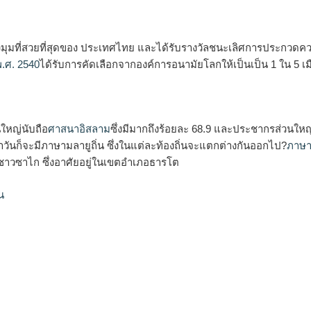
งมุมที่สวยที่สุดของ ประเทศไทย และได้รับรางวัลชนะเลิศการประกวดค
พ.ศ. 2540
ได้รับการคัดเลือกจากองค์การอนามัยโลกให้เป็นเป็น 1 ใน 5 
นใหญ่นับถือ
ศาสนาอิสลาม
ซึ่งมีมากถึงร้อยละ 68.9 และประชากรส่วนใหญ
ันก็จะมีภาษามลายูถิ่น ซึ่งในแต่ละท้องถิ่นจะแตกต่างกันออกไป?
ภาษ
งชาวซาไก ซึ่งอาศัยอยู่ในเขตอำเภอธารโต
น