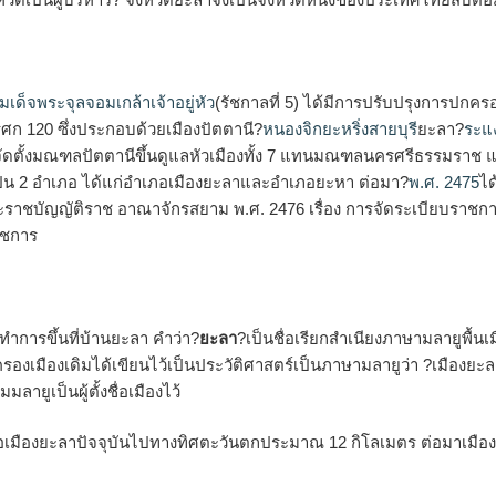
ด็จพระจุลจอมเกล้าเจ้าอยู่หัว
(รัชกาลที่ 5) ได้มีการปรับปรุงการป
ศก 120 ซึ่งประกอบด้วยเมืองปัตตานี?
หนองจิก
ยะหริ่ง
สายบุรี
ยะลา?
ระแ
ดตั้งมณฑลปัตตานีขึ้นดูแลหัวเมืองทั้ง 7 แทนมณฑลนครศรีธรรมราช และย
็น 2 อำเภอ ได้แก่อำเภอเมืองยะลาและอำเภอยะหา ต่อมา?
พ.ศ. 2475
ได
าชบัญญัติราช อาณาจักรสยาม พ.ศ. 2476 เรื่อง การจัดระเบียบราชการบ
าชการ
่ทำการขึ้นที่บ้านยะลา คำว่า?
ยะลา
?เป็นชื่อเรียกสำเนียงภาษามลายูพื้น
ู้ครองเมืองเดิมได้เขียนไว้เป็นประวัติศาสตร์เป็นภาษามลายูว่า ?เมืองยะ
ลายูเป็นผู้ตั้งชื่อเมืองไว้
ำเภอเมืองยะลาปัจจุบันไปทางทิศตะวันตกประมาณ 12 กิโลเมตร ต่อมาเมือง