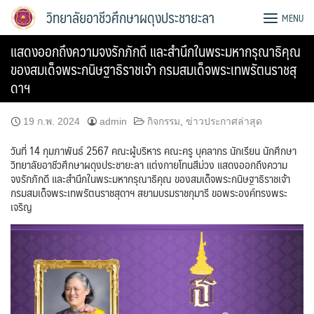
Skip
วิทยาลัยอาชีวศึกษาผดุงประชายะลา
MENU
to
content
แสดงออกถึงความจงรักภักดี และสำนึกในพระมหากรุณาธิคุณ
ของสมเด็จพระกนิษฐาธิราชเจ้า กรมสมเด็จพระเทพรัตนราชสุ
ดาฯ
19 ก.พ. 2024
admin
กิจกรรม
,
ข่าวประกาศล่าสุด
วันที่ 14 กุมภาพันธ์ 2567 คณะผู้บริหาร คณะครู บุคลากร นักเรียน นักศึกษา
วิทยาลัยอาชีวศึกษาผดุงประชายะลา แต่งกายโทนสีม่วง แสดงออกถึงความ
จงรักภักดี และสำนึกในพระมหากรุณาธิคุณ ของสมเด็จพระกนิษฐาธิราชเจ้า
กรมสมเด็จพระเทพรัตนราชสุดาฯ สยามบรมราชกุมารี ขอพระองค์ทรงพระ
เจริญ