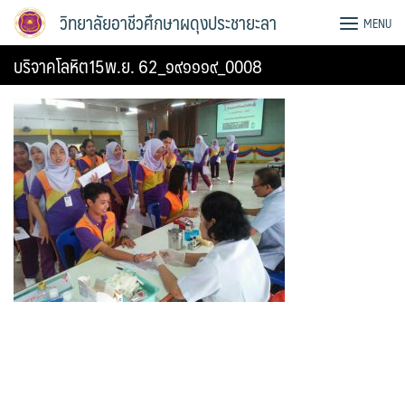
Skip
วิทยาลัยอาชีวศึกษาผดุงประชายะลา
MENU
to
content
บริจาคโลหิต15พ.ย. 62_๑๙๑๑๑๙_0008