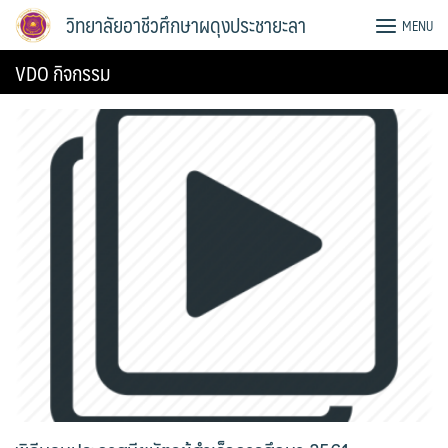
Skip
วิทยาลัยอาชีวศึกษาผดุงประชายะลา
MENU
to
content
VDO กิจกรรม