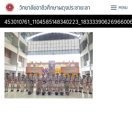
Skip
วิทยาลัยอาชีวศึกษาผดุงประชายะลา
MENU
to
content
453010761_1104585148340223_1833339062696600