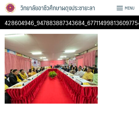
Skip
วิทยาลัยอาชีวศึกษาผดุงประชายะลา
MENU
to
content
428604946_947883887343684_67711499813609775