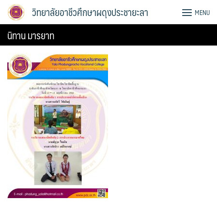
Skip
วิทยาลัยอาชีวศึกษาผดุงประชายะลา
MENU
to
content
นิทาน มารยาท