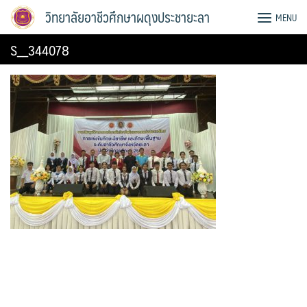
Skip
วิทยาลัยอาชีวศึกษาผดุงประชายะลา
MENU
to
content
S__344078