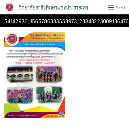
Skip
วิทยาลัยอาชีวศึกษาผดุงประชายะลา
MENU
to
content
54142936_1565786333553973_23843223009136476