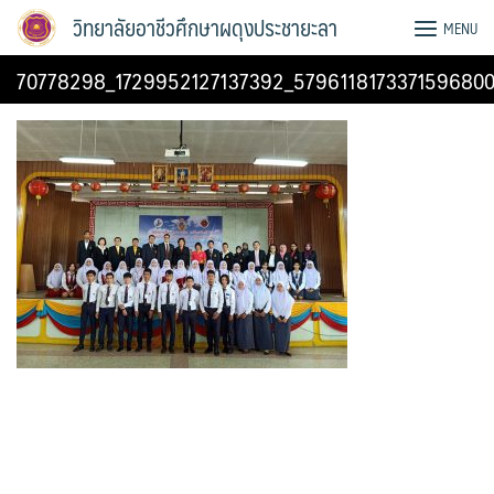
Skip
วิทยาลัยอาชีวศึกษาผดุงประชายะลา
MENU
to
content
70778298_1729952127137392_5796118173371596800