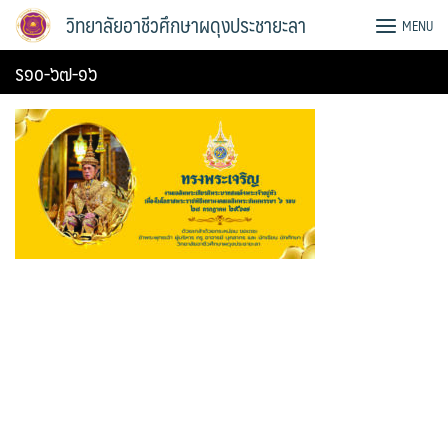
Skip
วิทยาลัยอาชีวศึกษาผดุงประชายะลา
MENU
to
content
ร๑๐-๖๗-๑๖