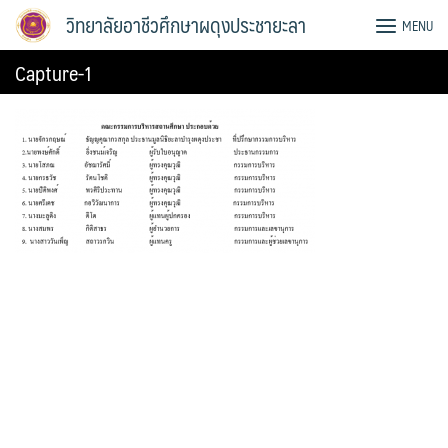
Skip
วิทยาลัยอาชีวศึกษาผดุงประชายะลา
MENU
to
content
Capture-1