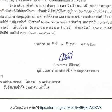
สนใจสมัคร คลิก?
https://forms.gle/nMbJSw6Rj8eAi6KV8